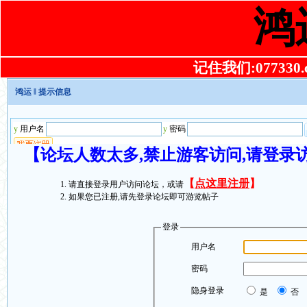
鸿
记住我们:077330.co
鸿运
‖ 提示信息
【论坛人数太多,禁止游客访问,请登录
【
点这里注册
】
请直接登录用户访问论坛，或请
如果您已注册,请先登录论坛即可游览帖子
登录
用户名
密码
隐身登录
是
否