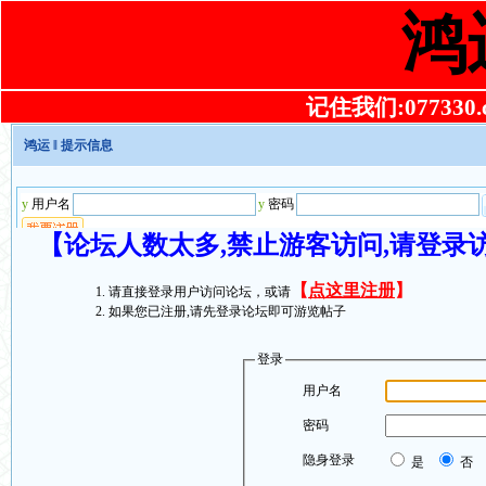
鸿
记住我们:077330.co
鸿运
‖ 提示信息
【论坛人数太多,禁止游客访问,请登录
【
点这里注册
】
请直接登录用户访问论坛，或请
如果您已注册,请先登录论坛即可游览帖子
登录
用户名
密码
隐身登录
是
否