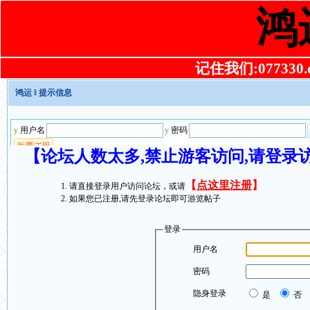
鸿
记住我们:077330.co
鸿运
‖ 提示信息
【论坛人数太多,禁止游客访问,请登录
【
点这里注册
】
请直接登录用户访问论坛，或请
如果您已注册,请先登录论坛即可游览帖子
登录
用户名
密码
隐身登录
是
否