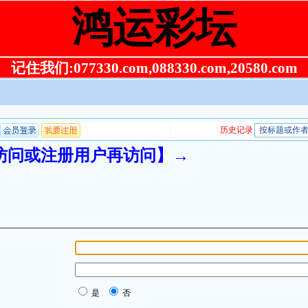
鸿运彩坛
记住我们:077330.com,088330.com,20580.com
录访问或注册用户再访问】→
是
否