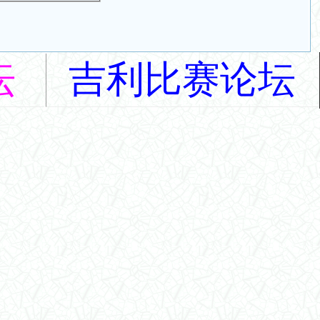
坛
吉利比赛论坛