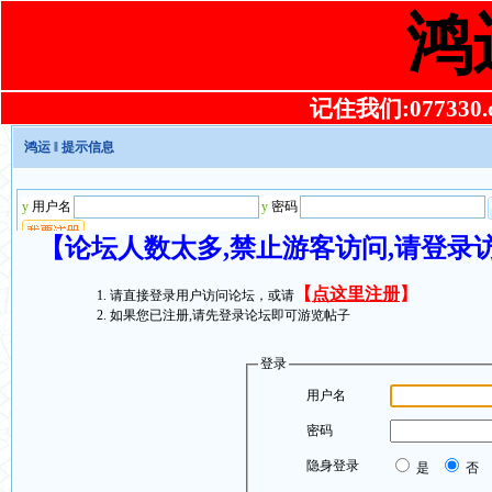
鸿
记住我们:077330.co
鸿运
‖ 提示信息
【论坛人数太多,禁止游客访问,请登录
【
点这里注册
】
请直接登录用户访问论坛，或请
如果您已注册,请先登录论坛即可游览帖子
登录
用户名
密码
隐身登录
是
否