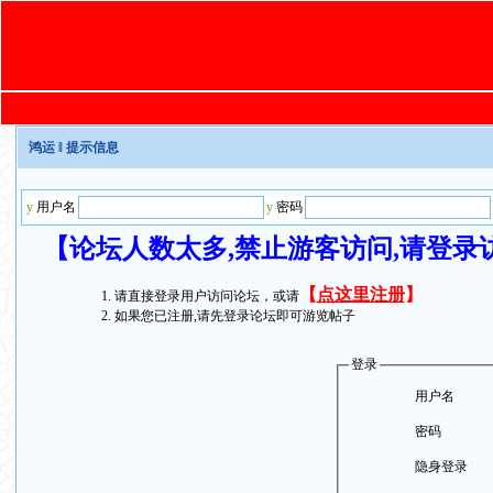
鸿运
‖ 提示信息
【论坛人数太多,禁止游客访问,请登
【
点这里注册
】
请直接登录用户访问论坛，或请
如果您已注册,请先登录论坛即可游览帖子
登录
用户名
密码
隐身登录