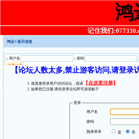
鸿
记住我们:077330.co
鸿运
‖ 提示信息
【论坛人数太多,禁止游客访问,请登录
【
点这里注册
】
请直接登录用户访问论坛，或请
如果您已注册,请先登录论坛即可游览帖子
登录
用户名
密码
隐身登录
是
否