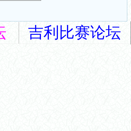
坛
吉利比赛论坛