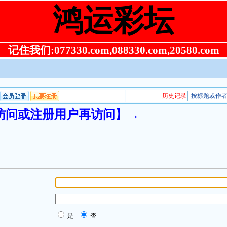
鸿运彩坛
记住我们:077330.com,088330.com,20580.com
录访问或注册用户再访问】→
是
否