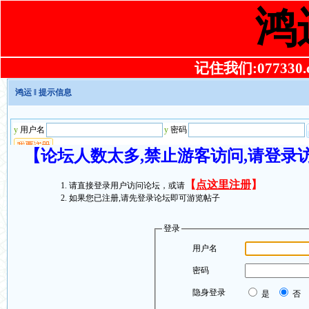
鸿
记住我们:077330.co
鸿运
‖ 提示信息
【论坛人数太多,禁止游客访问,请登录
【
点这里注册
】
请直接登录用户访问论坛，或请
如果您已注册,请先登录论坛即可游览帖子
登录
用户名
密码
隐身登录
是
否