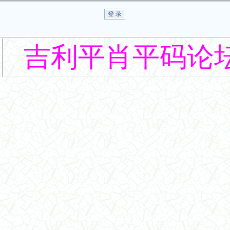
吉利平肖平码论