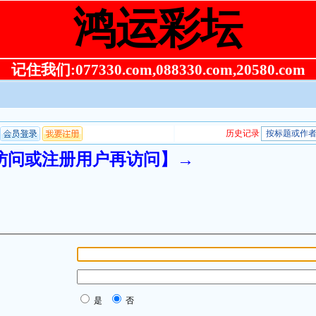
鸿运彩坛
记住我们:077330.com,088330.com,20580.com
录访问或注册用户再访问】→
是
否