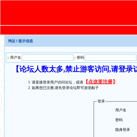
鸿运
‖ 提示信息
【论坛人数太多,禁止游客访问,请登
【
点这里注册
】
请直接登录用户访问论坛，或请
如果您已注册,请先登录论坛即可游览帖子
登录
用户名
密码
隐身登录