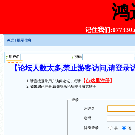
鸿
记住我们:077330.co
鸿运
‖ 提示信息
【论坛人数太多,禁止游客访问,请登录
【
点这里注册
】
请直接登录用户访问论坛，或请
如果您已注册,请先登录论坛即可游览帖子
登录
用户名
密码
隐身登录
是
否