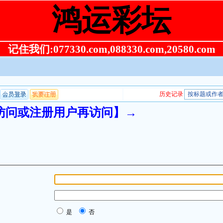
鸿运彩坛
记住我们:077330.com,088330.com,20580.com
录访问或注册用户再访问】→
是
否