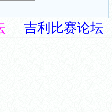
坛
吉利比赛论坛