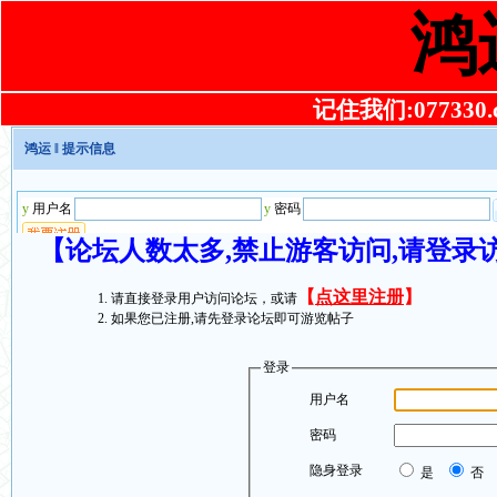
鸿
记住我们:077330.co
鸿运
‖ 提示信息
【论坛人数太多,禁止游客访问,请登录
【
点这里注册
】
请直接登录用户访问论坛，或请
如果您已注册,请先登录论坛即可游览帖子
登录
用户名
密码
隐身登录
是
否