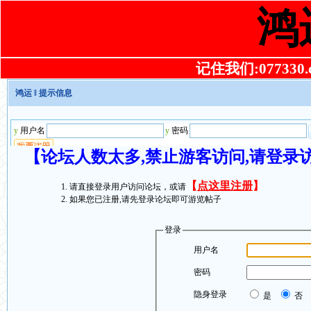
鸿
记住我们:077330.co
鸿运
‖ 提示信息
【论坛人数太多,禁止游客访问,请登录
【
点这里注册
】
请直接登录用户访问论坛，或请
如果您已注册,请先登录论坛即可游览帖子
登录
用户名
密码
隐身登录
是
否