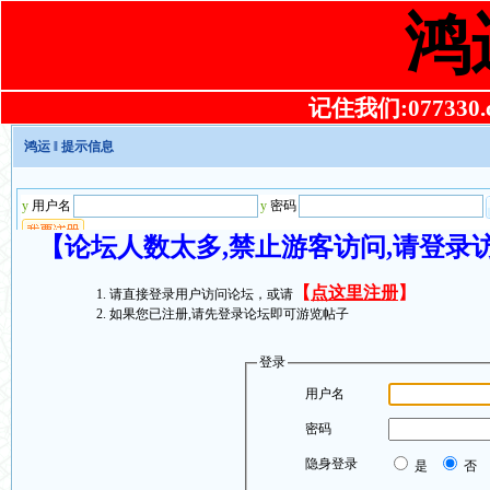
鸿
记住我们:077330.co
鸿运
‖ 提示信息
【论坛人数太多,禁止游客访问,请登录
【
点这里注册
】
请直接登录用户访问论坛，或请
如果您已注册,请先登录论坛即可游览帖子
登录
用户名
密码
隐身登录
是
否