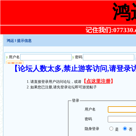
鸿
记住我们:077330.co
鸿运
‖ 提示信息
【论坛人数太多,禁止游客访问,请登录
【
点这里注册
】
请直接登录用户访问论坛，或请
如果您已注册,请先登录论坛即可游览帖子
登录
用户名
密码
隐身登录
是
否