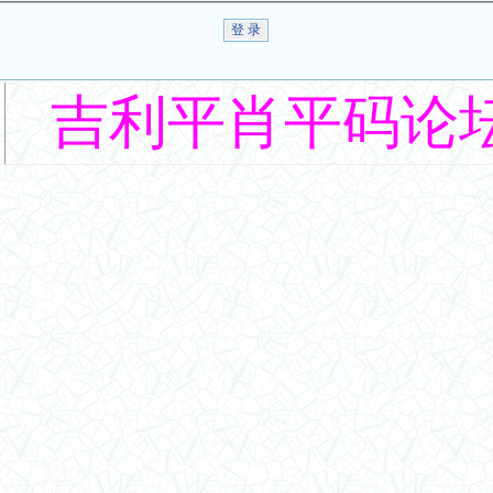
吉利平肖平码论