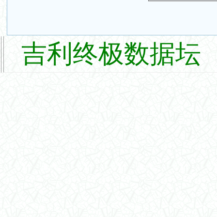
吉利终极数据坛