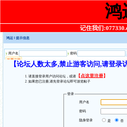
鸿
记住我们:077330.co
鸿运
‖ 提示信息
【论坛人数太多,禁止游客访问,请登录
【
点这里注册
】
请直接登录用户访问论坛，或请
如果您已注册,请先登录论坛即可游览帖子
登录
用户名
密码
隐身登录
是
否