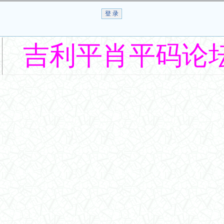
吉利平肖平码论