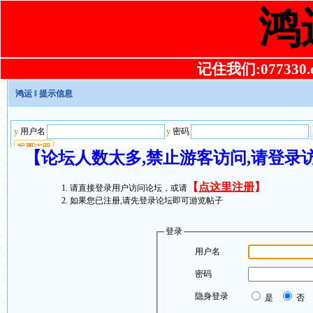
鸿
记住我们:077330.co
鸿运
‖ 提示信息
【论坛人数太多,禁止游客访问,请登录
【
点这里注册
】
请直接登录用户访问论坛，或请
如果您已注册,请先登录论坛即可游览帖子
登录
用户名
密码
隐身登录
是
否