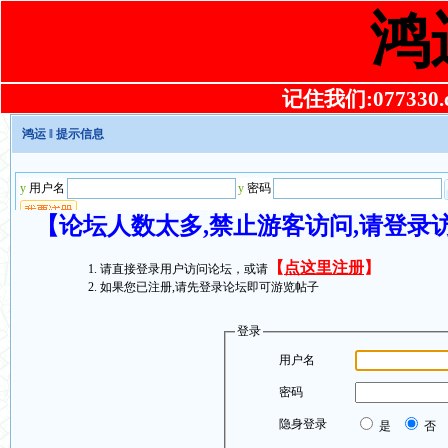
鸿
记住我们:077330.co
鸿运
‖ 提示信息
【论坛人数太多,禁止游客访问,请登录
【
点这里注册
】
请直接登录用户访问论坛，或请
如果您已注册,请先登录论坛即可游览帖子
登录
用户名
密码
隐身登录
是
否