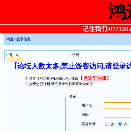
鸿
记住我们:077330.co
鸿运
‖ 提示信息
【论坛人数太多,禁止游客访问,请登录
【
点这里注册
】
请直接登录用户访问论坛，或请
如果您已注册,请先登录论坛即可游览帖子
登录
用户名
密码
隐身登录
是
否