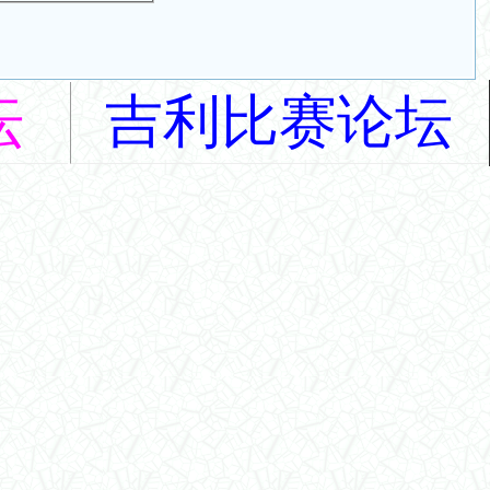
坛
吉利比赛论坛