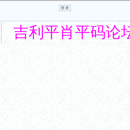
吉利平肖平码论