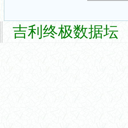
吉利终极数据坛