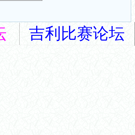
坛
吉利比赛论坛