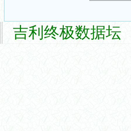
吉利终极数据坛