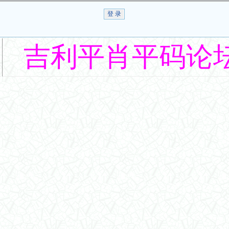
吉利平肖平码论