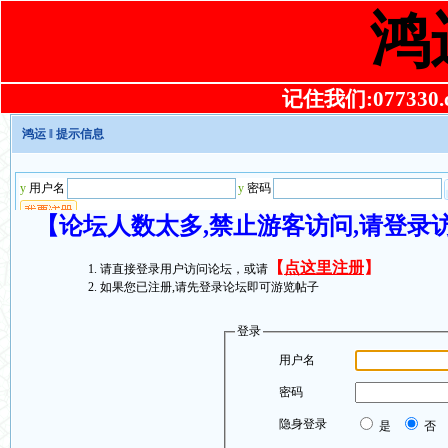
鸿
记住我们:077330.co
鸿运
‖ 提示信息
【论坛人数太多,禁止游客访问,请登录
【
点这里注册
】
请直接登录用户访问论坛，或请
如果您已注册,请先登录论坛即可游览帖子
登录
用户名
密码
隐身登录
是
否