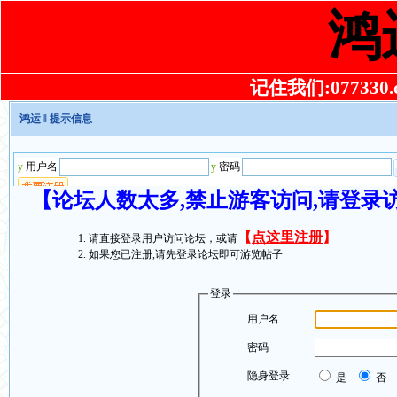
鸿
记住我们:077330.co
鸿运
‖ 提示信息
【论坛人数太多,禁止游客访问,请登录
【
点这里注册
】
请直接登录用户访问论坛，或请
如果您已注册,请先登录论坛即可游览帖子
登录
用户名
密码
隐身登录
是
否