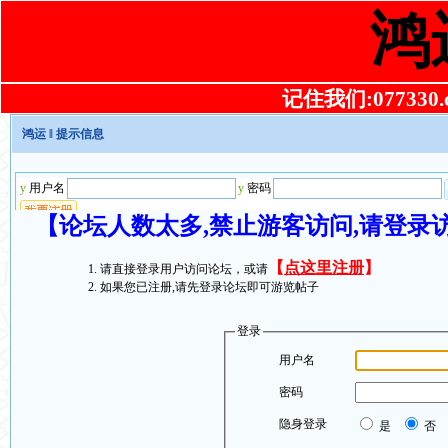
鸿
记住我们:077330.co
鸿运
‖ 提示信息
【论坛人数太多,禁止游客访问,请登录
【
点这里注册
】
请直接登录用户访问论坛，或请
如果您已注册,请先登录论坛即可游览帖子
登录
用户名
密码
隐身登录
是
否