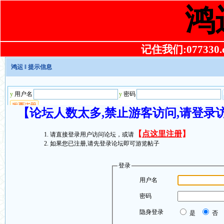
鸿
记住我们:077330.co
鸿运
‖ 提示信息
【论坛人数太多,禁止游客访问,请登录
【
点这里注册
】
请直接登录用户访问论坛，或请
如果您已注册,请先登录论坛即可游览帖子
登录
用户名
密码
隐身登录
是
否