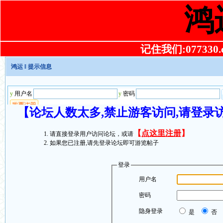
鸿
记住我们:077330.co
鸿运
‖ 提示信息
【论坛人数太多,禁止游客访问,请登录
【
点这里注册
】
请直接登录用户访问论坛，或请
如果您已注册,请先登录论坛即可游览帖子
登录
用户名
密码
隐身登录
是
否