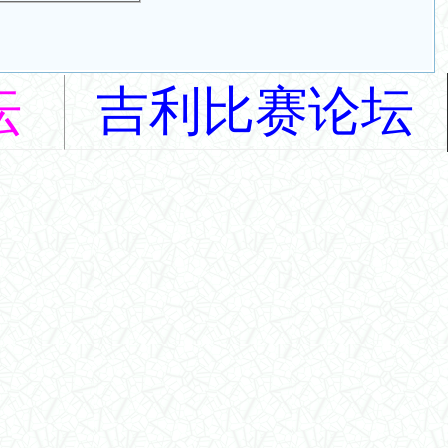
坛
吉利比赛论坛