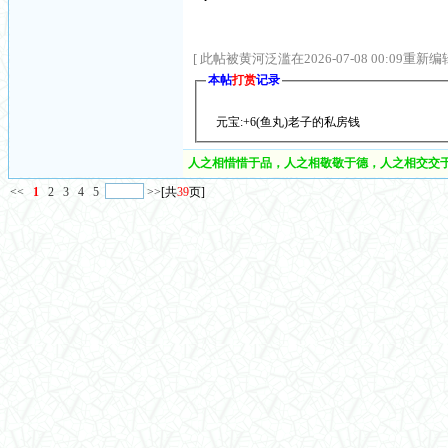
[ 此帖被黄河泛滥在2026-07-08 00:09重新编辑
本帖
打赏
记录
元宝:+6(鱼丸)老子的私房钱
人之相惜惜于品，人之相敬敬于德，人之相交交于
<<
1
2
3
4
5
>>
[共
39
页]