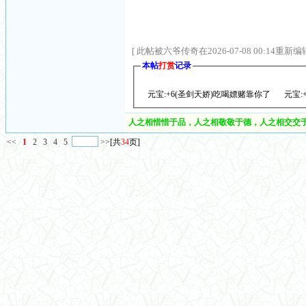
[ 此帖被六爷传奇在2026-07-08 00:14重新编辑
本帖
打赏
记录
元宝:+6(圣剑天娇)吃喝嫖赌靠你了
元宝:
人之相惜惜于品，人之相敬敬于德，人之相交交于
<<
1
2
3
4
5
>>
[共
34
页]