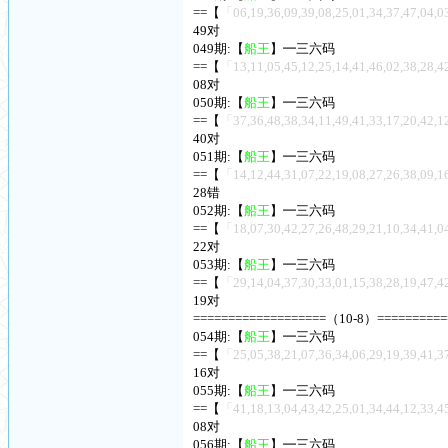
==【
「06,19,36,09,39,08,25,01,34,37,47,04,03
49对
049期:【
船王
】━三六码
==【
「13,11,05,45,12,25,14,41,46,02,38,28,42
08对
050期:【
船王
】━三六码
==【
「37,36,48,38,34,11,49,41,33,17,20,42,12
40对
051期:【
船王
】━三六码
==【
「14,12,44,31,07,22,19,08,27,26,38,09,16
28错
052期:【
船王
】━三六码
==【
「18,07,30,42,27,26,48,29,21,10,34,41,04
22对
053期:【
船王
】━三六码
==【
「29,14,04,37,30,33,01,15,38,28,19,47,42
19对
===================（10-8）==========
054期:【
船王
】━三六码
==【
「25,05,38,21,07,36,34,06,29,19,39,41,37
16对
055期:【
船王
】━三六码
==【
「41,18,13,04,43,42,25,01,34,44,12,33,45
08对
056期:【
船王
】━三六码