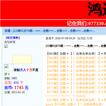
鸿
记住我们:077330.co
标题：
[11错01]074期：===→合数===→合数===→合数===→合数==→
【
旺仔来料
】
发表于 2026-07-08 04:26
短消息
引用
吉坛好友
[11错01]074期：===→合数===→合数===→合
【063期】合数 ≡ 【 〖合单合单合单〗 】≡ 
【064期】合数 ≡ 【 〖合单合单合单〗 】≡ 开[color=
【065期】合数 ≡ 【 〖合双合双合双〗 】≡ 开[color=
【066期】合数 ≡ 【 〖合双合双合双〗 】≡ 开[color=
发帖
月入
十万
不是
【067期】合数 ≡ 【 〖合单合单合单〗 】≡ 开[color=
梦
！
【068期】合数 ≡ 【 〖合单合单合单〗 】≡ 开[color=
发帖: 5085
【069期】合数 ≡ 【 〖合双合双合双〗 】≡ 开[color=
元宝:
406
个
【070期】合数 ≡ 【 〖合单合单合单〗 】≡ 开[color=
1745
吉币:
元
【071期】合数 ≡ 【 〖合单合单合单〗 】≡ 开[color=
【072期】合数 ≡ 【 〖合双合双合双〗 】≡ 开[color=
注册:
2015-01-16
===================[10-9]
【073期】合数 ≡ 【 〖合单合单合单〗 】≡ 开[color=
[post]【074期】合数 ≡ 【 〖合单合单合单〗 】≡ 