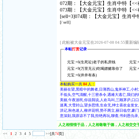
072期：【大金元宝】生肖中特【<<春+秋
073期：【大金元宝】生肖中特【<<春+秋
[sell=3]074期：【大金元宝】生肖中特
[/ sell]
[ 此帖被大金元宝在2026-07-08 04:55重新编辑
本帖
打赏
记录
元宝:+6(生死讼)老子的私房钱
元宝:
元宝:+9(万里无云)吃喝嫖赌靠你了
元宝:
元宝:+6(井井有条)
本帖购买一共
84
人：
美丽在望,黑暗中的舞者,日薄西山,鬼斧神工,小村之
不低头,空气清醒,十三密杀令,遇难大逃亡,我们的
美丽,午夜游民,你说我说,人欢马叫,三顾茅庐,口口
迷离,大雪封山,望乡思情,生命无,绅士喜欢金发女,
洪记,秋色迷人,柳岸花明,势不两立,丽日临空,豪
意深刻,我原谅不了我,拒绝再玩,聊斋,书剑恩仇录
人之相惜惜于品，人之相敬敬于德，人之相交交于
<<
1
2
3
4
5
>>
[共
74
页]