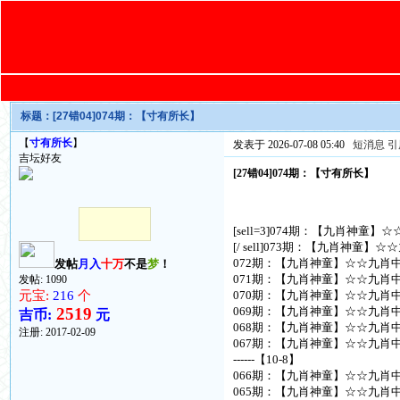
标题：
[27错04]074期：【寸有所长】
【
寸有所长
】
发表于 2026-07-08 05:40
短消息
引
吉坛好友
[27错04]074期：【寸有所长】
[sell=3]074期：【九肖神
[/ sell]073期：【九肖神童
072期：【九肖神童】☆☆九肖中
发帖
月入
十万
不是
梦
！
071期：【九肖神童】☆☆九肖中
发帖: 1090
元宝:
216
个
070期：【九肖神童】☆☆九肖中
2519
069期：【九肖神童】☆☆九肖中
吉币:
元
068期：【九肖神童】☆☆九肖中
注册:
2017-02-09
067期：【九肖神童】☆☆九肖中
------【10-8】
066期：【九肖神童】☆☆九肖中
065期：【九肖神童】☆☆九肖中