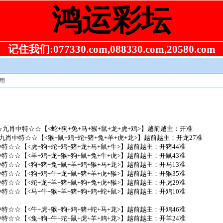
鸿运彩坛
记住我们:077330.com,088330.com,20580.com
用
童】☆☆九肖中特☆☆【<蛇+狗+兔+马+猴+鼠+龙+虎+鸡>】越前越主：开准
】☆☆九肖中特☆☆【<猴+鼠+鸡+蛇+猪+兔+羊+虎+龙>】越前越主：开龙27准
特☆☆【<虎+狗+蛇+鸡+猪+龙+马+鼠+牛>】越前越主：开猪44准
特☆☆【<羊+鸡+龙+猴+狗+鼠+兔+牛+虎>】越前越主：开鼠43准
特☆☆【<狗+猪+兔+鼠+羊+鸡+猴+马+龙>】越前越主：开马13准
特☆☆【<狗+鸡+牛+龙+鼠+猪+羊+虎+猴>】越前越主：开猴35准
特☆☆【<蛇+龙+羊+猪+鼠+狗+兔+虎+猴>】越前越主：开虎29准
特☆☆【<马+牛+猴+羊+猪+狗+鸡+蛇+鼠>】越前越主：开鸡10准
特☆☆【<牛+虎+猴+狗+鸡+猪+蛇+马+龙>】越前越主：开鸡46准
特☆☆【<兔+狗+牛+蛇+鼠+虎+羊+鸡+龙>】越前越主：开羊24准