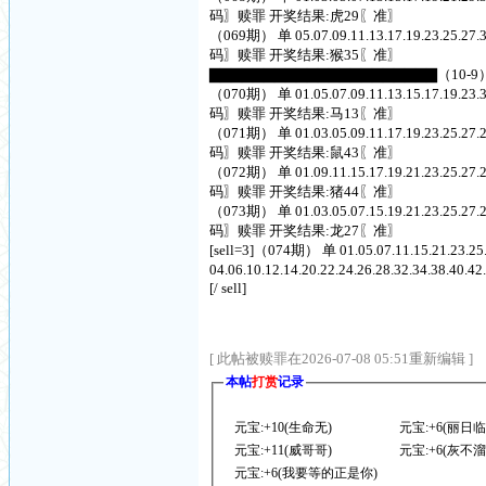
码〗赎罪 开奖结果:虎29〖准〗
（069期） 单 05.07.09.11.13.17.19.23.25.27.31
码〗赎罪 开奖结果:猴35〖准〗
▇▇▇▇▇▇▇▇▇▇▇▇▇▇▇▇▇▇▇▇▇（10-9
（070期） 单 01.05.07.09.11.13.15.17.19.23.31
码〗赎罪 开奖结果:马13〖准〗
（071期） 单 01.03.05.09.11.17.19.23.25.27.29
码〗赎罪 开奖结果:鼠43〖准〗
（072期） 单 01.09.11.15.17.19.21.23.25.27.29
码〗赎罪 开奖结果:猪44〖准〗
（073期） 单 01.03.05.07.15.19.21.23.25.27.29
码〗赎罪 开奖结果:龙27〖准〗
[sell=3]（074期） 单 01.05.07.11.15.21.23.25.
04.06.10.12.14.20.22.24.26.28.32.34
[/ sell]
[ 此帖被赎罪在2026-07-08 05:51重新编辑 ]
本帖
打赏
记录
元宝:+10(生命无)
元宝:+6(丽日临
元宝:+11(威哥哥)
元宝:+6(灰不
元宝:+6(我要等的正是你)