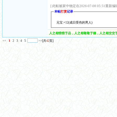
[ 此帖被家中物定在2026-07-08 05:51重新编辑
本帖
打赏
记录
元宝:+12(成日受伤的男人)
人之相惜惜于品，人之相敬敬于德，人之相交交于
<<
1
2
3
4
5
>>
[共
42
页]