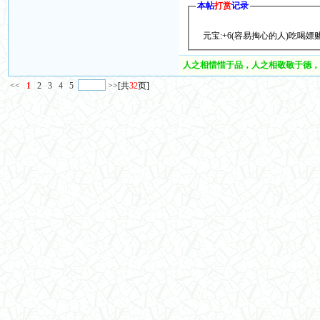
本帖
打赏
记录
元宝:+6(容易掏心的人)吃喝嫖
人之相惜惜于品，人之相敬敬于德，
<<
1
2
3
4
5
>>
[共
32
页]