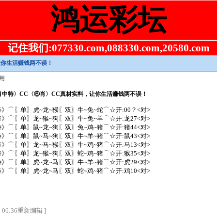
鸿运彩坛
记住我们:077330.com,088330.com,20580.com
，让你生活赚钱两不误！
用
C〈⑥肖中特〉CC〈⑥肖〉CC真材实料，让你生活赚钱两不误！
》⌒〖单〗虎~龙~猴〖双〗牛~兔~蛇⌒☆开:00？<对>
》⌒〖单〗龙~猴~狗〖双〗牛~兔~羊⌒☆开:龙27<对>
》⌒〖单〗鼠~龙~狗〖双〗兔~鸡~猪⌒☆开:猪44<对>
》⌒〖单〗鼠~马~狗〖双〗牛~羊~猪⌒☆开:鼠43<对>
》⌒〖单〗龙~马~猴〖双〗牛~鸡~猪⌒☆开:马13<对>
》⌒〖单〗龙~猴~狗〖双〗蛇~鸡~猪⌒☆开:猴35<对>
》⌒〖单〗虎~龙~马〖双〗牛~羊~猪⌒☆开:虎29<对>
》⌒〖单〗虎~龙~马〖双〗蛇~鸡~猪⌒☆开:鸡10<对>
 06:36重新编辑 ]