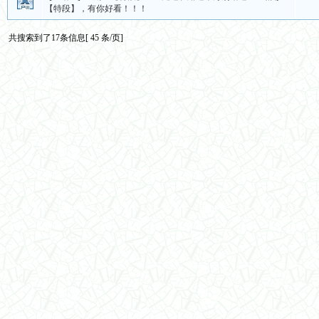
【特段】，有你好看！！！
共搜索到了17条信息[ 45 条/页]