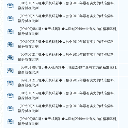
[01错00]217期,◆天机码彩◆→独创2019年最有实力的精准猛料,
翻身就在此刻
[00错00]216期,◆天机码彩◆→独创2019年最有实力的精准猛料,
翻身就在此刻
[00错00]084期：◆天机码彩◆→独创2019年最有实力的精准猛料,
翻身就在此刻
[00错00]215期,◆天机码彩◆→独创2019年最有实力的精准猛料,
翻身就在此刻
[00错00]214期,◆天机码彩◆→独创2019年最有实力的精准猛料,
翻身就在此刻
[03错01]083期：◆天机码彩◆→独创2019年最有实力的精准猛料,
翻身就在此刻
[02错01]213期,◆天机码彩◆→独创2019年最有实力的精准猛料,
翻身就在此刻
[01错00]212期,◆天机码彩◆→独创2019年最有实力的精准猛料,
翻身就在此刻
[00错00]211期,◆天机码彩◆→独创2019年最有实力的精准猛料,
翻身就在此刻
[02错00]082期：◆天机码彩◆→独创2019年最有实力的精准猛料,
翻身就在此刻