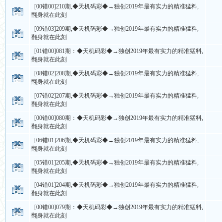
[00错00]210期,◆天机码彩◆→独创2019年最有实力的精准猛料,
翻身就在此刻
[09错03]209期,◆天机码彩◆→独创2019年最有实力的精准猛料,
翻身就在此刻
[01错00]081期：◆天机码彩◆→独创2019年最有实力的精准猛料,
翻身就在此刻
[08错02]208期,◆天机码彩◆→独创2019年最有实力的精准猛料,
翻身就在此刻
[07错02]207期,◆天机码彩◆→独创2019年最有实力的精准猛料,
翻身就在此刻
[00错00]080期：◆天机码彩◆→独创2019年最有实力的精准猛料,
翻身就在此刻
[06错01]206期,◆天机码彩◆→独创2019年最有实力的精准猛料,
翻身就在此刻
[05错01]205期,◆天机码彩◆→独创2019年最有实力的精准猛料,
翻身就在此刻
[04错01]204期,◆天机码彩◆→独创2019年最有实力的精准猛料,
翻身就在此刻
[00错00]079期：◆天机码彩◆→独创2019年最有实力的精准猛料,
翻身就在此刻