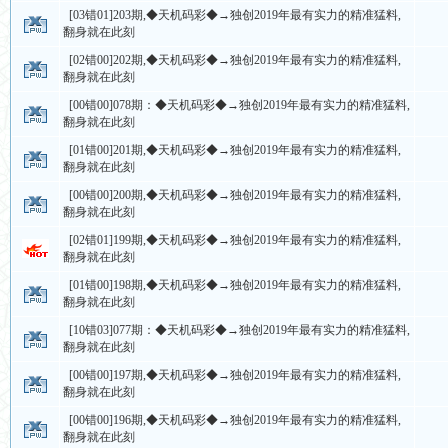
[03错01]203期,◆天机码彩◆→独创2019年最有实力的精准猛料,
翻身就在此刻
[02错00]202期,◆天机码彩◆→独创2019年最有实力的精准猛料,
翻身就在此刻
[00错00]078期：◆天机码彩◆→独创2019年最有实力的精准猛料,
翻身就在此刻
[01错00]201期,◆天机码彩◆→独创2019年最有实力的精准猛料,
翻身就在此刻
[00错00]200期,◆天机码彩◆→独创2019年最有实力的精准猛料,
翻身就在此刻
[02错01]199期,◆天机码彩◆→独创2019年最有实力的精准猛料,
翻身就在此刻
[01错00]198期,◆天机码彩◆→独创2019年最有实力的精准猛料,
翻身就在此刻
[10错03]077期：◆天机码彩◆→独创2019年最有实力的精准猛料,
翻身就在此刻
[00错00]197期,◆天机码彩◆→独创2019年最有实力的精准猛料,
翻身就在此刻
[00错00]196期,◆天机码彩◆→独创2019年最有实力的精准猛料,
翻身就在此刻