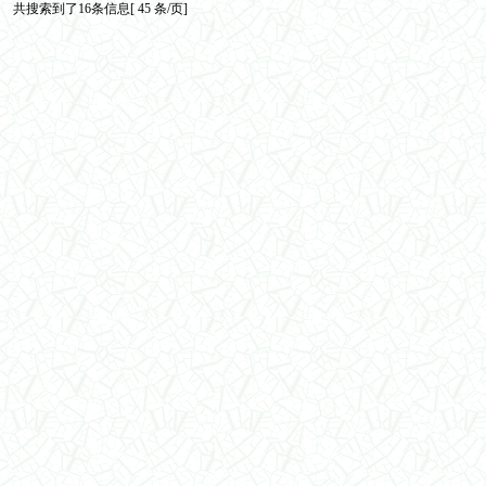
共搜索到了16条信息[ 45 条/页]