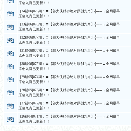
原创九肖已更新！！
[34错06]079期：〓【郭大侠精㊣绝对原创九肖】╬══→全网最早
原创九肖已更新！！
[33错06]078期：〓【郭大侠精㊣绝对原创九肖】╬══→全网最早
原创九肖已更新！！
[32错06]077期：〓【郭大侠精㊣绝对原创九肖】╬══→全网最早
原创九肖已更新！！
[31错06]076期：〓【郭大侠精㊣绝对原创九肖】╬══→全网最早
原创九肖已更新！！
[30错06]075期：〓【郭大侠精㊣绝对原创九肖】╬══→全网最早
原创九肖已更新！！
[29错05]074期：〓【郭大侠精㊣绝对原创九肖】╬══→全网最早
原创九肖已更新！！
[28错05]073期：〓【郭大侠精㊣绝对原创九肖】╬══→全网最早
原创九肖已更新！！
[27错05]072期：〓【郭大侠精㊣绝对原创九肖】╬══→全网最早
原创九肖已更新！！
[26错04]071期：〓【郭大侠精㊣绝对原创九肖】╬══→全网最早
原创九肖已更新！！