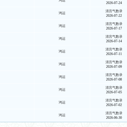
鸿运
2026-07-24
清宫气数录
鸿运
2026-07-22
清宫气数录
鸿运
2026-07-17
清宫气数录
鸿运
2026-07-14
清宫气数录
鸿运
2026-07-11
清宫气数录
鸿运
2026-07-09
清宫气数录
鸿运
2026-07-08
清宫气数录
鸿运
2026-07-05
清宫气数录
鸿运
2026-07-02
清宫气数录
鸿运
2026-06-30