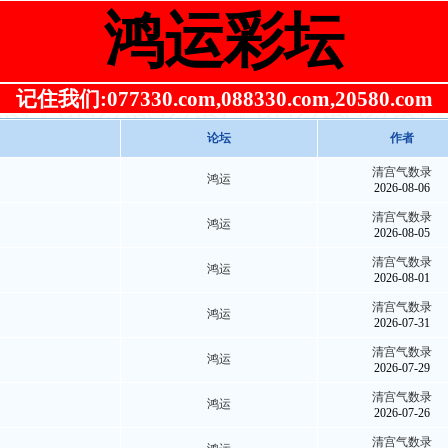
鸿运彩坛
记住我们:077330.com,088330.com,20580.com
论坛
作者
清宫气数录
鸿运
2026-08-06
清宫气数录
鸿运
2026-08-05
清宫气数录
鸿运
2026-08-01
清宫气数录
鸿运
2026-07-31
清宫气数录
鸿运
2026-07-29
清宫气数录
鸿运
2026-07-26
清宫气数录