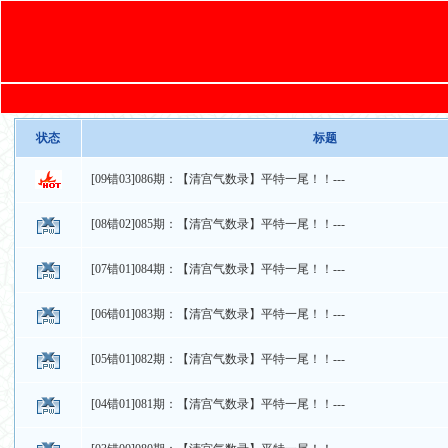
状态
标题
[09错03]086期：【清宫气数录】平特一尾！！---
[08错02]085期：【清宫气数录】平特一尾！！---
[07错01]084期：【清宫气数录】平特一尾！！---
[06错01]083期：【清宫气数录】平特一尾！！---
[05错01]082期：【清宫气数录】平特一尾！！---
[04错01]081期：【清宫气数录】平特一尾！！---