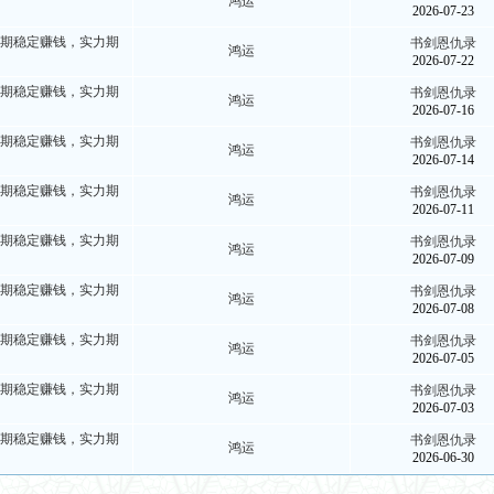
鸿运
2026-07-23
===长期稳定赚钱，实力期
书剑恩仇录
鸿运
2026-07-22
===长期稳定赚钱，实力期
书剑恩仇录
鸿运
2026-07-16
===长期稳定赚钱，实力期
书剑恩仇录
鸿运
2026-07-14
===长期稳定赚钱，实力期
书剑恩仇录
鸿运
2026-07-11
===长期稳定赚钱，实力期
书剑恩仇录
鸿运
2026-07-09
===长期稳定赚钱，实力期
书剑恩仇录
鸿运
2026-07-08
===长期稳定赚钱，实力期
书剑恩仇录
鸿运
2026-07-05
===长期稳定赚钱，实力期
书剑恩仇录
鸿运
2026-07-03
===长期稳定赚钱，实力期
书剑恩仇录
鸿运
2026-06-30