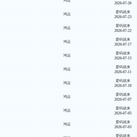
鸿运
2026-07-26
爱码就来
鸿运
2026-07-23
爱码就来
鸿运
2026-07-22
爱码就来
鸿运
2026-07-17
爱码就来
鸿运
2026-07-15
爱码就来
鸿运
2026-07-11
爱码就来
鸿运
2026-07-10
爱码就来
鸿运
2026-07-07
爱码就来
鸿运
2026-07-05
爱码就来
鸿运
2026-07-03
爱码就来