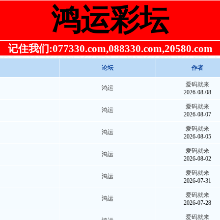
鸿运彩坛
记住我们:077330.com,088330.com,20580.com
论坛
作者
爱码就来
鸿运
2026-08-08
爱码就来
鸿运
2026-08-07
爱码就来
鸿运
2026-08-05
爱码就来
鸿运
2026-08-02
爱码就来
鸿运
2026-07-31
爱码就来
鸿运
2026-07-28
爱码就来