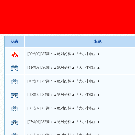
状态
标题
[00错00]087期：▲绝对好料▲『大小中特』▲
[11错03]086期：▲绝对好料▲『大小中特』▲
[10错03]085期：▲绝对好料▲『大小中特』▲
[09错02]084期：▲绝对好料▲『大小中特』▲
[08错02]083期：▲绝对好料▲『大小中特』▲
[07错01]082期：▲绝对好料▲『大小中特』▲