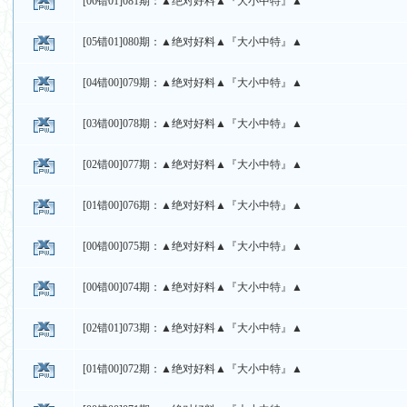
[06错01]081期：▲绝对好料▲『大小中特』▲
[05错01]080期：▲绝对好料▲『大小中特』▲
[04错00]079期：▲绝对好料▲『大小中特』▲
[03错00]078期：▲绝对好料▲『大小中特』▲
[02错00]077期：▲绝对好料▲『大小中特』▲
[01错00]076期：▲绝对好料▲『大小中特』▲
[00错00]075期：▲绝对好料▲『大小中特』▲
[00错00]074期：▲绝对好料▲『大小中特』▲
[02错01]073期：▲绝对好料▲『大小中特』▲
[01错00]072期：▲绝对好料▲『大小中特』▲