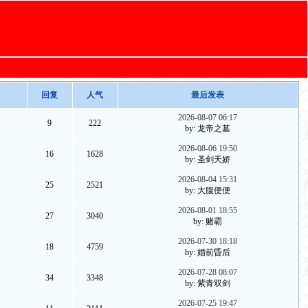
回复
人气
最后发表
2026-08-07 06:17
9
222
by: 龙帝之墓
2026-08-06 19:50
16
1628
by: 圣剑天娇
2026-08-04 15:31
25
2521
by: 大腹便便
2026-08-01 18:55
27
3040
by: 赌霸
2026-07-30 18:18
18
4759
by: 婚前昏后
2026-07-28 08:07
34
3348
by: 紫青双剑
2026-07-25 19:47