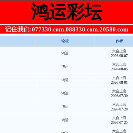
鸿运彩坛
记住我们:077330.com,088330.com,20580.com
论坛
作者
六合上官
鸿运
2026-08-07
六合上官
鸿运
2026-08-05
六合上官
鸿运
2026-08-01
六合上官
鸿运
2026-07-30
六合上官
鸿运
2026-07-28
六合上官
鸿运
2026-07-25
六合上官