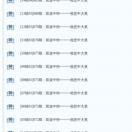
[14错04]081期：双波中特=====祝您中大奖
[13错03]080期：双波中特=====祝您中大奖
[12错03]079期：双波中特=====祝您中大奖
[11错03]078期：双波中特=====祝您中大奖
[10错03]077期：双波中特=====祝您中大奖
[09错02]076期：双波中特=====祝您中大奖
[08错01]075期：双波中特=====祝您中大奖
[07错01]074期：双波中特=====祝您中大奖
[06错01]073期：双波中特=====祝您中大奖
[05错01]072期：双波中特=====祝您中大奖