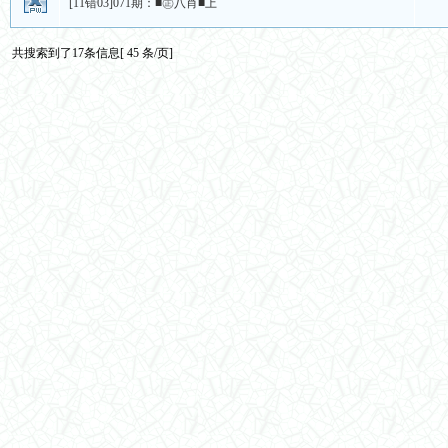
[11错03]071期：■㊣八肖■上
共搜索到了17条信息[ 45 条/页]