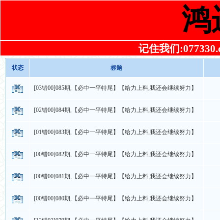
鸿
记住我们:077330.co
状态
标题
[03错00]085期,【必中一平特尾】【给力上料,我还会继续努力】
[02错00]084期,【必中一平特尾】【给力上料,我还会继续努力】
[01错00]083期,【必中一平特尾】【给力上料,我还会继续努力】
[00错00]082期,【必中一平特尾】【给力上料,我还会继续努力】
[00错00]081期,【必中一平特尾】【给力上料,我还会继续努力】
[00错00]080期,【必中一平特尾】【给力上料,我还会继续努力】